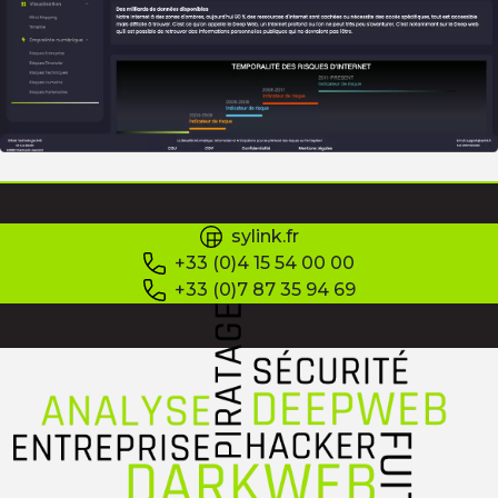
sylink.fr
+33 (0)4 15 54 00 00
+33 (0)7 87 35 94 69