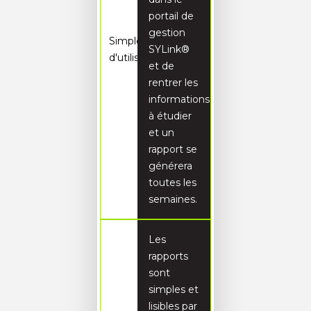
portail de
gestion
Simple
SYLink®
d'utilisation
et de
rentrer les
informations
à étudier
et un
rapport se
générera
toutes les
semaines.
Les
rapports
sont
simples et
lisibles par