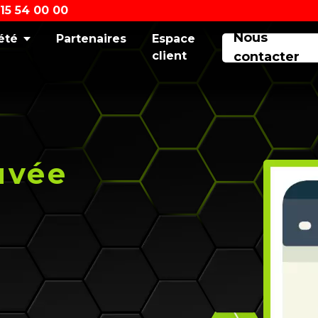
 15 54 00 00
Nous
été
Partenaires
Espace
client
contacter
uvée